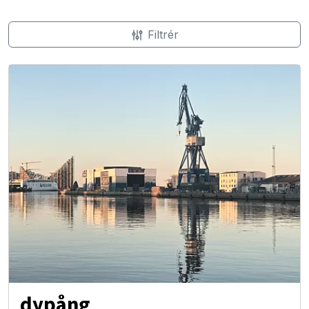
Filtrér
dypång