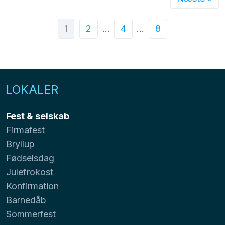
1
2
…
4
…
8
LOKALER
Fest & selskab
Firmafest
Bryllup
Fødselsdag
Julefrokost
Konfirmation
Barnedåb
Sommerfest