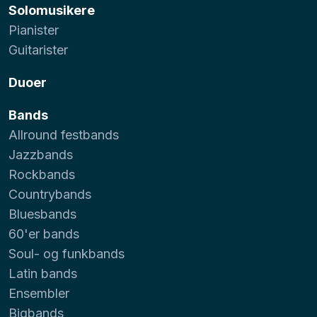
Solomusikere
Pianister
Guitarister
Duoer
Bands
Allround festbands
Jazzbands
Rockbands
Countrybands
Bluesbands
60'er bands
Soul- og funkbands
Latin bands
Ensembler
Bigbands