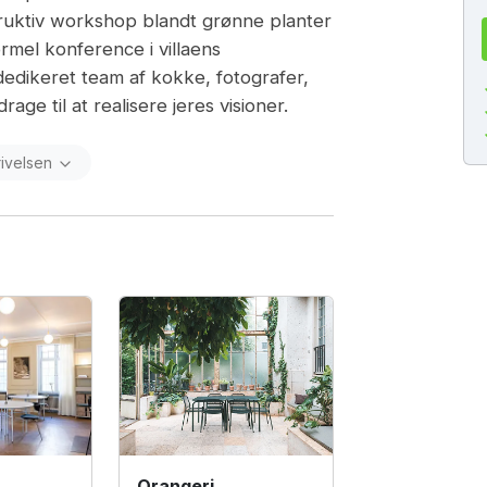
ruktiv workshop blandt grønne planter
ormel konference i villaens
edikeret team af kokke, fotografer,
age til at realisere jeres visioner.
rivelsen
Orangeri