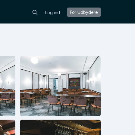
For Udbydere
Log ind