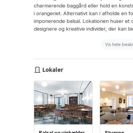
charmerende baggård eller hold en konst
i orangeriet. Alternativt kan I afholde en f
imponerende balsal. Lokationen huser et d
designere og kreative individer, der kan bidr
Vis hele besk
Lokaler
Stuerne
Balsal og vinkælder