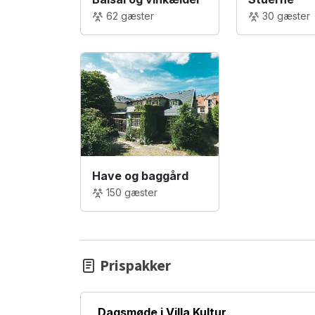
30 gæster
62 gæster
Have og baggård
150 gæster
Prispakker
Dagsmøde i Villa Kultur