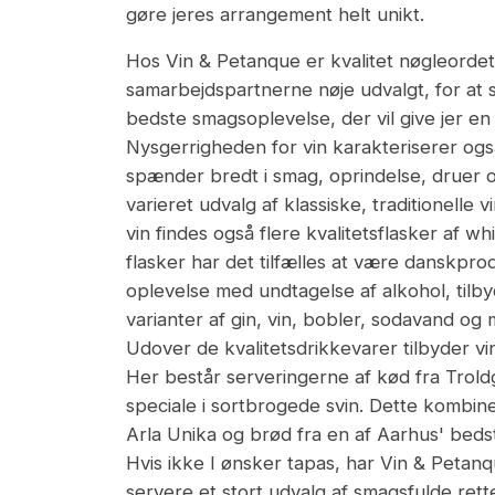
gøre jeres arrangement helt unikt.
Hos Vin & Petanque er kvalitet nøgleordet 
samarbejdspartnerne nøje udvalgt, for at 
bedste smagsoplevelse, der vil give jer en
Nysgerrigheden for vin karakteriserer ogs
spænder bredt i smag, oprindelse, druer o
varieret udvalg af klassiske, traditionelle
vin findes også flere kvalitetsflasker af wh
flasker har det tilfælles at være danskpr
oplevelse med undtagelse af alkohol, tilb
varianter af gin, vin, bobler, sodavand og
Udover de kvalitetsdrikkevarer tilbyder vi
Her består serveringerne af kød fra Trol
speciale i sortbrogede svin. Dette kombin
Arla Unika og brød fra en af Aarhus' bed
Hvis ikke I ønsker tapas, har Vin & Petan
servere et stort udvalg af smagsfulde ret