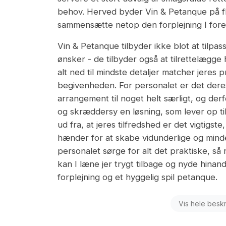
behov. Herved byder Vin & Petanque på fle
sammensætte netop den forplejning I fore
Vin & Petanque tilbyder ikke blot at tilpas
ønsker - de tilbyder også at tilrettelægge h
alt ned til mindste detaljer matcher jere
begivenheden. For personalet er det deres
arrangement til noget helt særligt, og derfo
og skræddersy en løsning, som lever op til
ud fra, at jeres tilfredshed er det vigtigst
hænder for at skabe vidunderlige og minde
personalet sørge for alt det praktiske, så
kan I læne jer trygt tilbage og nyde hina
forplejning og et hyggelig spil petanque.
Vis hele besk