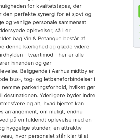
uligheden for kvalitetstapas, der
en perfekte synergi for et sjovt og
ige og venlige personale sammensat
dersyede oplevelser, så I er
oldet bag Vin & Petanque består af
ive denne kærlighed og glæde videre.
ardhylden - tværtimod - her er alle
erer hinanden og gør
levelse. Beliggende i Aarhus midtby er
ode bus-, tog- og letbaneforbindelser i
g nemme parkeringsforhold, hvilket gør
l destinationen. Yderligere byder indre
atmosfære og alt, hvad hjertet kan
res arrangement, om muligt, endnu
rved på en fuldendt oplevelse med en
g hyggelige stunder, en attraktiv
veau, hvor personalet står klar til at