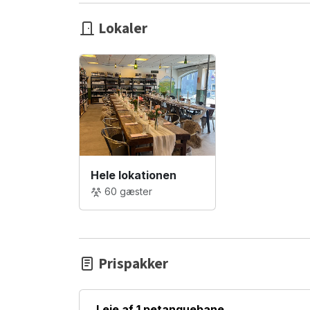
Lokaler
Hele lokationen
60 gæster
Prispakker
Leje af 1 petanquebane