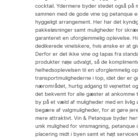
cocktail. Ydermere byder stedet også på m
sammen med de gode vine og petanque er d
hyggeligt arrangement. Her har det kynd
pakkeløsninger samt muligheder for skræd
garanteret en uforglemmelig oplevelse. H
dedikerede vinelskere, hvis ønske er at g
Derfor er det ikke vine og tapas fra stand
produkter nøje udvalgt, så de kompliment
helhedsoplevelsen til en uforglemmelig op
transportmulighederne i top, idet der er g
nærområdet, hurtig adgang til vejnettet o
det bekvemt for alle gæster at ankomme ti
by på et væld af muligheder med en livlig 
begære af valgmuligheder, for at gøre je
mere attraktivt. Vin & Petanque byder he
unik mulighed for vinsmagning, petanque o
placering midt i byen samt et højt serviceni