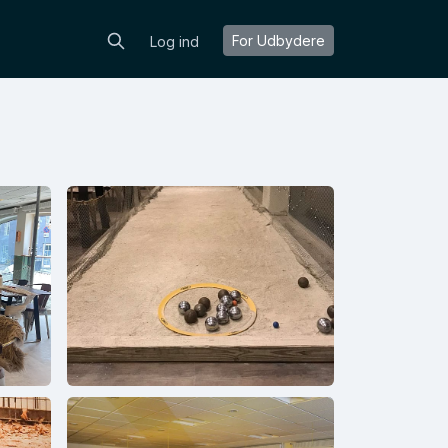
For Udbydere
Log ind