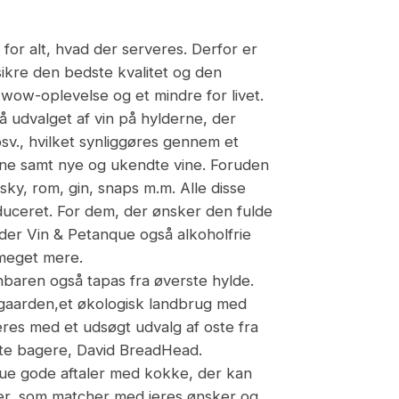
for alt, hvad der serveres. Derfor er
sikre den bedste kvalitet og den
 wow-oplevelse og et mindre for livet.
å udvalget af vin på hylderne, der
sv., hvilket synliggøres gennem et
 vine samt nye og ukendte vine. Foruden
isky, rom, gin, snaps m.m. Alle disse
oduceret. For dem, der ønsker den fulde
yder Vin & Petanque også alkoholfrie
 meget mere.
nbaren også tapas fra øverste hylde.
dgaarden,et økologisk landbrug med
eres med et udsøgt udvalg af oste fra
ste bagere, David BreadHead.
que gode aftaler med kokke, der kan
ter, som matcher med jeres ønsker og