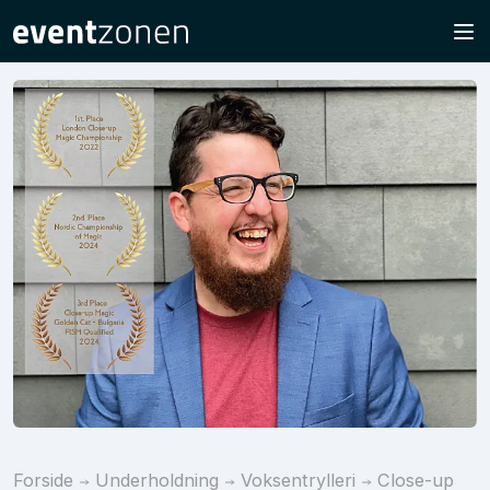
Forside
Underholdning
Voksentrylleri
Close-up