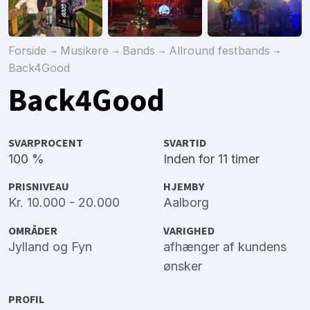
Forside
Musikere
Bands
Allround festbands
Back4Good
Back4Good
SVARPROCENT
SVARTID
100 %
Inden for 11 timer
PRISNIVEAU
HJEMBY
Kr. 10.000 - 20.000
Aalborg
OMRÅDER
VARIGHED
Jylland
og
Fyn
afhænger af kundens
ønsker
PROFIL