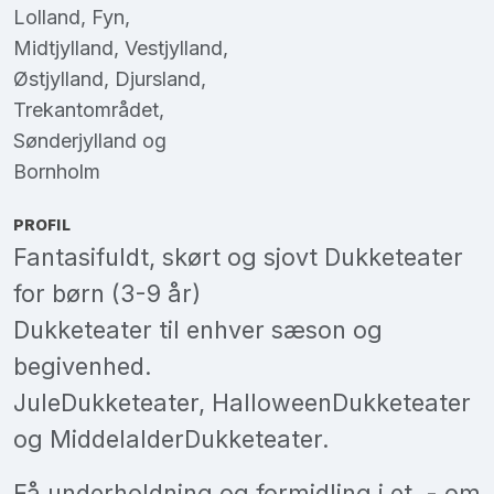
Lolland
,
Fyn
,
Midtjylland
,
Vestjylland
,
Østjylland
,
Djursland
,
Trekantområdet
,
Sønderjylland
og
Bornholm
PROFIL
Fantasifuldt, skørt og sjovt Dukketeater
for børn (3-9 år)
Dukketeater til enhver sæson og
begivenhed.
JuleDukketeater, HalloweenDukketeater
og MiddelalderDukketeater.
Få underholdning og formidling i et, - om