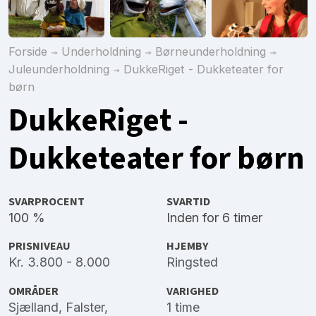
Forside
Underholdning
Børneunderholdning
Juleunderholdning
DukkeRiget - Dukketeater for
børn
DukkeRiget -
Dukketeater for børn
SVARPROCENT
SVARTID
100 %
Inden for 6 timer
PRISNIVEAU
HJEMBY
Kr. 3.800 - 8.000
Ringsted
OMRÅDER
VARIGHED
Sjælland
,
Falster
,
1 time