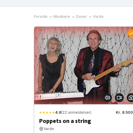
Forside
Musikere
Duoer
Varde
★★★★★
4.8
(22 anmeldelser)
Kr. 8.500
Poppets on a string
Varde