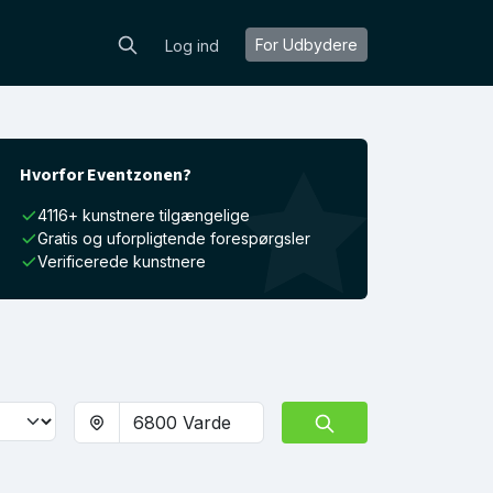
For Udbydere
Log ind
Hvorfor Eventzonen?
4116+ kunstnere tilgængelige
Gratis og uforpligtende forespørgsler
Verificerede kunstnere