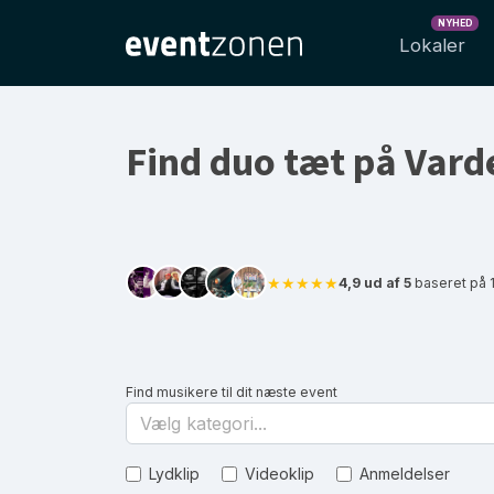
NYHED
Lokaler
Find duo tæt på Vard
★★★★★
4,9 ud af 5
baseret på 
Find musikere til dit næste event
Vælg kategori...
Lydklip
Videoklip
Anmeldelser