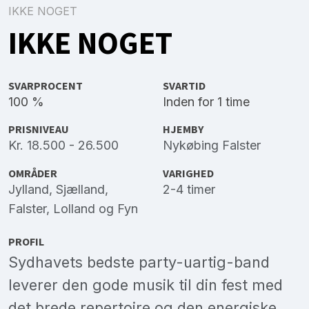
IKKE NOGET
IKKE NOGET
SVARPROCENT
SVARTID
100 %
Inden for 1 time
PRISNIVEAU
HJEMBY
Kr. 18.500 - 26.500
Nykøbing Falster
OMRÅDER
VARIGHED
Jylland
,
Sjælland
,
2-4 timer
Falster
,
Lolland
og
Fyn
PROFIL
Sydhavets bedste party-uartig-band
leverer den gode musik til din fest med
det brede repertoire og den energiske