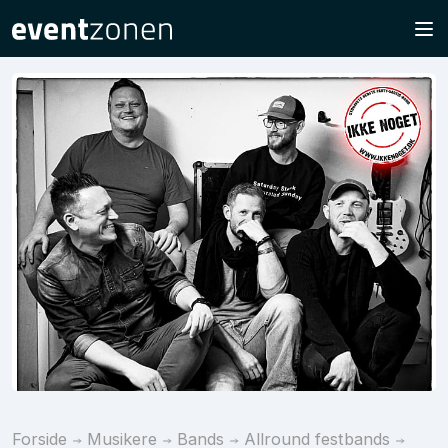
Forside
Musikere
Bands
Allround festbands