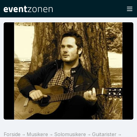
Forside
Musikere
Solomusikere
Guitarister