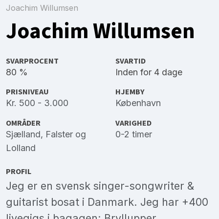
Joachim Willumsen
Joachim Willumsen
SVARPROCENT
SVARTID
80 %
Inden for 4 dage
PRISNIVEAU
HJEMBY
Kr. 500 - 3.000
København
OMRÅDER
VARIGHED
Sjælland
,
Falster
og
0-2 timer
Lolland
PROFIL
Jeg er en svensk singer-songwriter &
guitarist bosat i Danmark. Jeg har +400
livegigs i bagagen: Bryllupper,