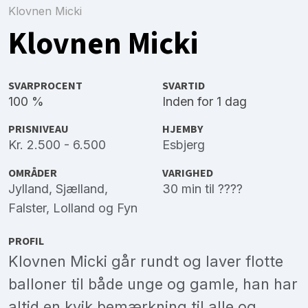
Klovnen Micki
Klovnen Micki
SVARPROCENT
SVARTID
100 %
Inden for 1 dag
PRISNIVEAU
HJEMBY
Kr. 2.500 - 6.500
Esbjerg
OMRÅDER
VARIGHED
Jylland
,
Sjælland
,
30 min til ????
Falster
,
Lolland
og
Fyn
PROFIL
Klovnen Micki går rundt og laver flotte
balloner til både unge og gamle, han har
altid en kvik bemærkning til alle og