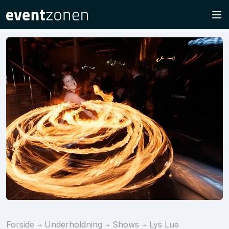
Forside
Underholdning
Shows
Lys Lue