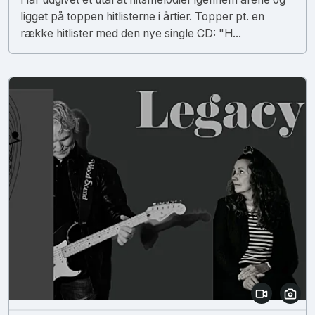
ligget på toppen hitlisterne i årtier. Topper pt. en
række hitlister med den nye single CD: "H...