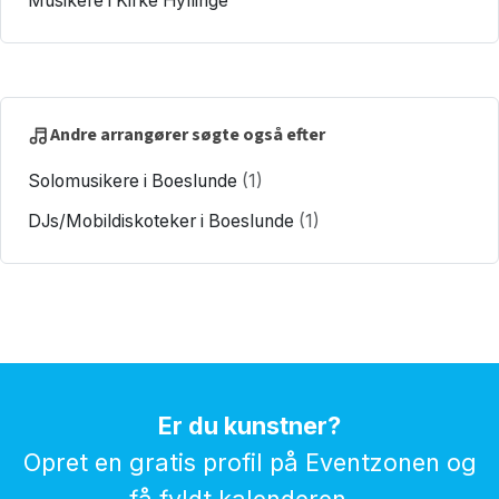
Musikere i Kirke Hyllinge
Andre arrangører søgte også efter
Solomusikere i Boeslunde
(1)
DJs/Mobildiskoteker i Boeslunde
(1)
Er du kunstner?
Opret en gratis profil på Eventzonen og
få fyldt kalenderen...