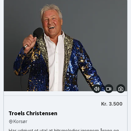
Kr. 3.500
Troels Christensen
Korsør
Har udgivet et utal at hitsmelodier igennem årene og