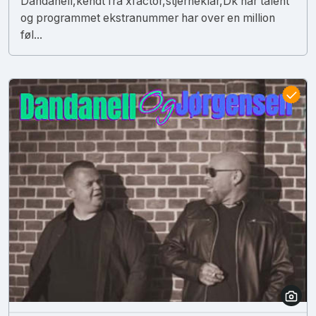
Dandanell,kendt fra xfactor,stjerneklar,Dk har talent
og programmet ekstranummer har over en million
føl...