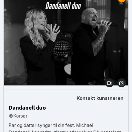
Kontakt kunstneren
Dandanell duo
Korsør
Far og datter synger til din fest. Michael