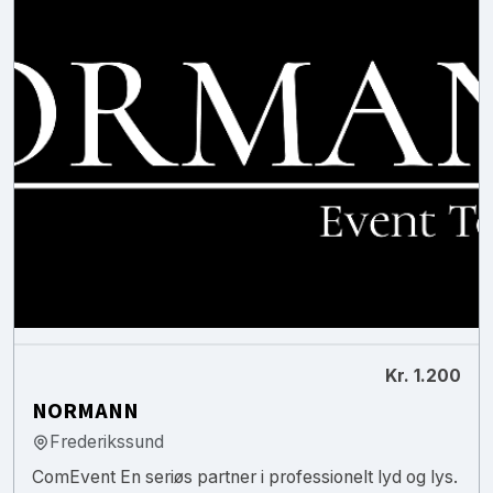
Kr. 1.200
NORMANN
Frederikssund
ComEvent En seriøs partner i professionelt lyd og lys.