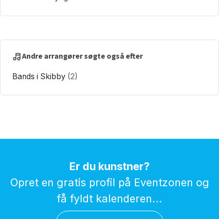
Andre arrangører søgte også efter
Bands i Skibby
(2)
Er du kunstner?
Opret en gratis profil på Eventzonen og
få fyldt kalenderen...