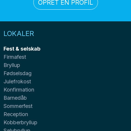
OPRET EN PROFIL
LOKALER
Fest & selskab
Firmafest
Bryllup
Fødselsdag
Julefrokost
Konfirmation
Barnedåb
Sommerfest
Reception
Kobberbryllup
Sølvbryllup