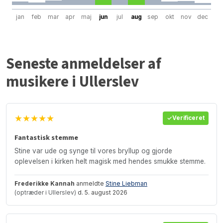
jan
feb
mar
apr
maj
jun
jul
aug
sep
okt
nov
dec
Seneste anmeldelser af
musikere i Ullerslev
★★★★★
Verificeret
Fantastisk stemme
Stine var ude og synge til vores bryllup og gjorde
oplevelsen i kirken helt magisk med hendes smukke stemme.
Frederikke Kannah
anmeldte
Stine Liebman
(optræder i Ullerslev)
d. 5. august 2026