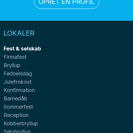
OPRET EN PROFIL
LOKALER
Fest & selskab
Firmafest
Bryllup
Fødselsdag
Julefrokost
Konfirmation
Barnedåb
Sommerfest
Reception
Kobberbryllup
Sølvbryllup