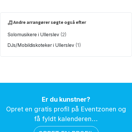
Andre arrangører søgte også efter
Solomusikere i Ullerslev
(2)
DJs/Mobildiskoteker i Ullerslev
(1)
Er du kunstner?
Opret en gratis profil på Eventzonen og
få fyldt kalenderen...