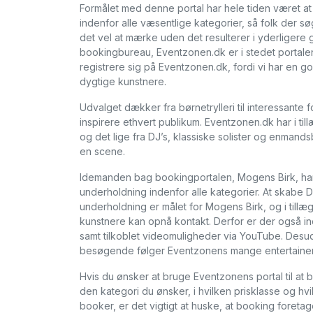
Formålet med denne portal har hele tiden været at
indenfor alle væsentlige kategorier, så folk der s
det vel at mærke uden det resulterer i yderligere g
bookingbureau, Eventzonen.dk er i stedet portalen
registrere sig på Eventzonen.dk, fordi vi har en g
dygtige kunstnere.
Udvalget dækker fra børnetrylleri til interessante 
inspirere ethvert publikum. Eventzonen.dk har i ti
og det lige fra DJ’s, klassiske solister og enmandsb
en scene.
Idemanden bag bookingportalen, Mogens Birk, har
underholdning indenfor alle kategorier. At skabe 
underholdning er målet for Mogens Birk, og i till
kunstnere kan opnå kontakt. Derfor er der også ind
samt tilkoblet videomuligheder via YouTube. Des
besøgende følger Eventzonens mange entertainer
Hvis du ønsker at bruge Eventzonens portal til at
den kategori du ønsker, i hvilken prisklasse og hvi
booker, er det vigtigt at huske, at booking foreta