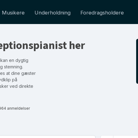
Musikere
Underholdning
Foredragsholdere
eptionspianist her
 kan en dygtig
ig stemning.
des at dine gæster
ydklip på
 sker ved direkte
964 anmeldelser