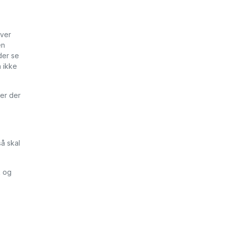
ever
en
nder se
 ikke
 er der
så skal
k og