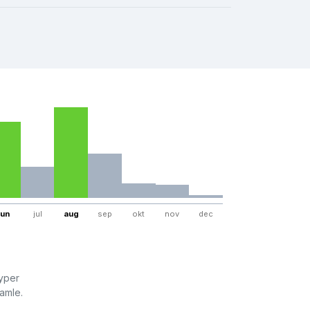
jun
jul
aug
sep
okt
nov
dec
typer
amle.