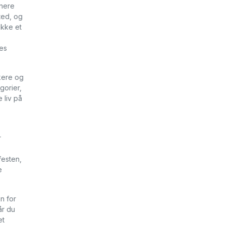
inere
ted, og
ikke et
res
okere og
gorier,
 liv på
r
festen,
e
n for
år du
et