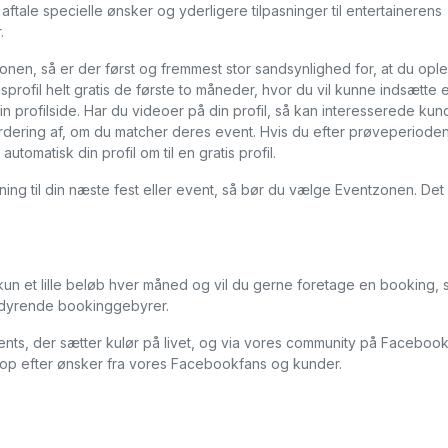
aftale specielle ønsker og yderligere tilpasninger til entertainerens
.
onen, så er der først og fremmest stor sandsynlighed for, at du opl
sprofil helt gratis de første to måneder, hvor du vil kunne indsætte 
l din profilside. Har du videoer på din profil, så kan interesserede ku
rdering af, om du matcher deres event. Hvis du efter prøveperioden
utomatisk din profil om til en gratis profil.
ing til din næste fest eller event, så bør du vælge Eventzonen. Det
kun et lille beløb hver måned og vil du gerne foretage en booking, 
ordyrende bookinggebyrer.
ents, der sætter kulør på livet, og via vores community på Faceboo
op efter ønsker fra vores Facebookfans og kunder.