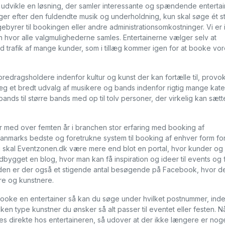
 udvikle en løsning, der samler interessante og spændende enterta
øger efter den fuldendte musik og underholdning, kun skal søge ét s
ebyrer til bookingen eller andre administrationsomkostninger. Vi er 
 hvor alle valgmulighederne samles. Entertainerne vælger selv at
od trafik af mange kunder, som i tillæg kommer igen for at booke vo
foredragsholdere indenfor kultur og kunst der kan fortælle til, prov
llæg et bredt udvalg af musikere og bands indenfor rigtig mange kate
ands til større bands med op til tolv personer, der virkelig kan sætte
 med over femten år i branchen stor erfaring med booking af
Danmarks bedste og foretrukne system til booking af enhver form fo
æg skal Eventzonen.dk være mere end blot en portal, hvor kunder og
bygget en blog, hvor man kan få inspiration og ideer til events og 
uden er der også et stigende antal besøgende på Facebook, hvor d
e og kunstnere.
 booke en entertainer så kan du søge under hvilket postnummer, inde
lken type kunstner du ønsker så alt passer til eventet eller festen. N
ges direkte hos entertaineren, så udover at der ikke længere er nog