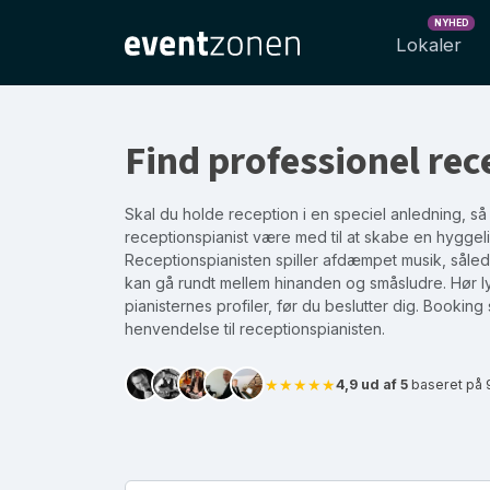
NYHED
Lokaler
Find professionel rec
Skal du holde reception i en speciel anledning, så
receptionspianist være med til at skabe en hyggel
Receptionspianisten spiller afdæmpet musik, såle
kan gå rundt mellem hinanden og småsludre. Hør l
pianisternes profiler, før du beslutter dig. Booking
henvendelse til receptionspianisten.
★★★★★
4,9 ud af 5
baseret på 