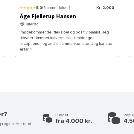
★★★★★
5.0
(3 anmeldelser)
Kr. 2.000
Åge Fjellerup Hansen
Hillerød
Imødekommende, fleksibel og positiv pianist. Jeg
tilbyder dæmpet klavermusik til middagen,
receptionen og andre sammenkomster. Jeg har stor
erfarin...
er?
Budget
Popu
fra 4.000 kr.
4.5
 region. Her er et