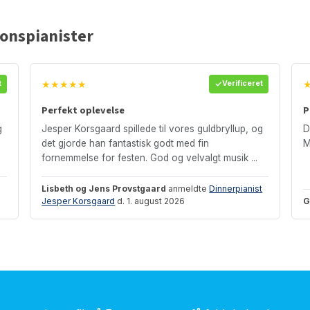
ionspianister
★★★★★
t
Verificeret
Perfekt oplevelse
P
g
Jesper Korsgaard spillede til vores guldbryllup, og
D
det gjorde han fantastisk godt med fin
M
fornemmelse for festen. God og velvalgt musik ...
Lisbeth og Jens Provstgaard
anmeldte
Dinnerpianist
Jesper Korsgaard
d. 1. august 2026
G