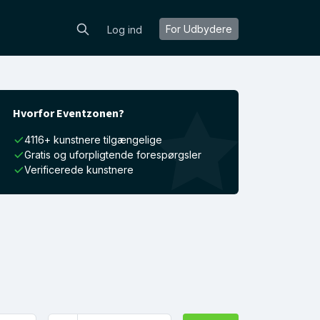
For Udbydere
Log ind
Hvorfor Eventzonen?
4116+ kunstnere tilgængelige
Gratis og uforpligtende forespørgsler
Verificerede kunstnere