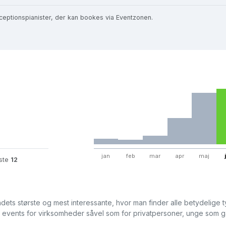
ceptionspianister, der kan bookes via Eventzonen.
jan
feb
mar
apr
maj
este
12
dets største og mest interessante, hvor man finder alle betydelige 
og events for virksomheder såvel som for privatpersoner, unge som g