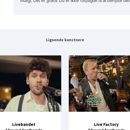
muligt. Det er
gratis
. Du er ikke forpligtet til at benytte d
Lignende kunstnere
Livebandet
Live Factory