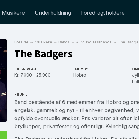
Musikere
Underholdning
Foredragsholdere
Forside
Musikere
Bands
Allround festbands
The Badge
The Badgers
PRISNIVEAU
HJEMBY
OM
Kr. 7.000 - 25.000
Hobro
Jyl
Lol
PROFIL
Band bestående af 6 medlemmer fra Hobro og omegn
engelsk, gammelt og nyt - til enhver begivenhed;
opfylde eventuelle ønsker. Pris varierer alt efter lok
bryllupper, privatfester og offentligt. Kvindelig san