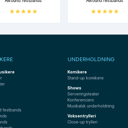
Allround festbands
Allround festbands
KERE
UNDERHOLDNING
usikere
Komikere
er
Stand-up komikere
ter
Shows
Serveringsteater
Konferenciers
Musikalsk underholdning
d festbands
nds
Voksentrylleri
ands
Close-up trylleri
ybands