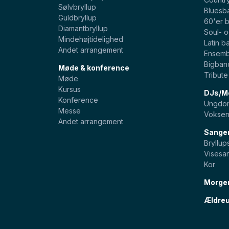
Sølvbryllup
Bluesb
Guldbryllup
60'er 
Diamantbryllup
Soul- 
Mindehøjtidelighed
Latin b
Andet arrangement
Ensemb
Bigban
Møde & konference
Tribut
Møde
Kursus
DJs/Mo
Konference
Ungdom
Messe
Voksen
Andet arrangement
Sange
Bryllu
Visesa
Kor
Morge
Ældreu