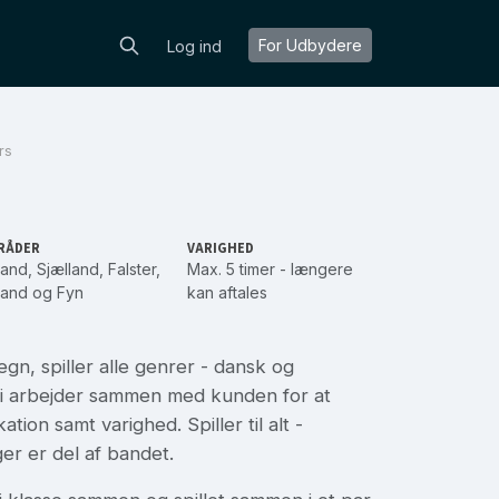
For Udbydere
Log ind
rs
RÅDER
VARIGHED
land
,
Sjælland
,
Falster
,
Max. 5 timer - længere
land
og
Fyn
kan aftales
, spiller alle genrer - dansk og
 vi arbejder sammen med kunden for at
ation samt varighed. Spiller til alt -
ger er del af bandet.