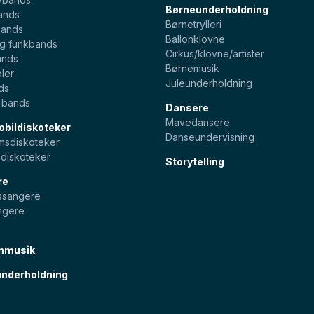
Børneunderholdning
ands
Børnetrylleri
bands
Ballonklovne
og funkbands
Cirkus/klovne/artister
ands
Børnemusik
ler
Juleunderholdning
ds
e bands
Dansere
Mavedansere
bildiskoteker
Danseundervisning
sdiskoteker
diskoteker
Storytelling
re
pssangere
ngere
nmusik
nderholdning