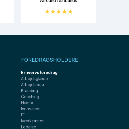
Allround festbands
FOREDRAGSHOLDERE
Erhvervsforedrag
Arbejdsglæde
Arbejdsmiljø
Branding
Coaching
Humor
Innovation
IT
Iværksætteri
Ledelse