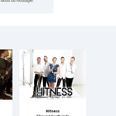
et tilbud du modtager.
Hitness