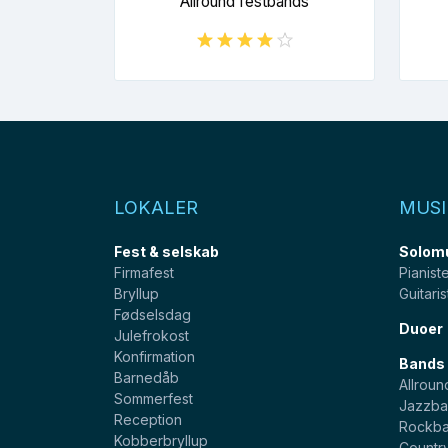
Allround festbands
LOKALER
MUSI
Fest & selskab
Solom
Firmafest
Pianist
Bryllup
Guitaris
Fødselsdag
Duoer
Julefrokost
Konfirmation
Bands
Barnedåb
Allroun
Sommerfest
Jazzba
Reception
Rockb
Kobberbryllup
Countr