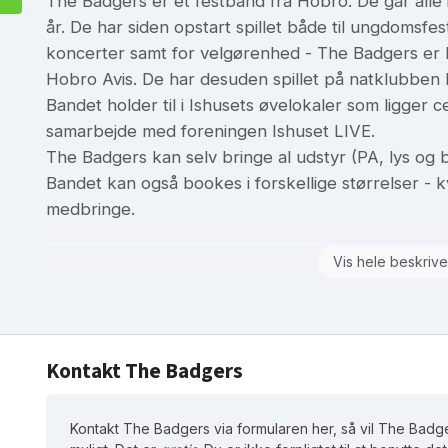
The Badgers er et festband fra Hobro. De går alle 
år. De har siden opstart spillet både til ungdomsfest
koncerter samt for velgørenhed - The Badgers er b
Hobro Avis. De har desuden spillet på natklubben 
Bandet holder til i Ishusets øvelokaler som ligger c
samarbejde med foreningen Ishuset LIVE.
The Badgers kan selv bringe al udstyr (PA, lys og ba
Bandet kan også bookes i forskellige størrelser - k
medbringe.
Vis hele beskrive
Kontakt The Badgers
Kontakt The Badgers via formularen her, så vil The Badge