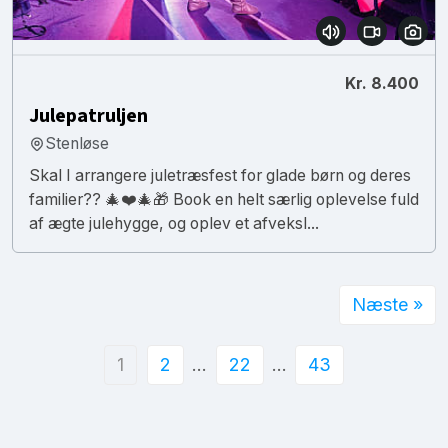
Kr. 8.400
Julepatruljen
Stenløse
Skal I arrangere juletræsfest for glade børn og deres
familier?? 🎄❤️🎄🎁 Book en helt særlig oplevelse fuld
af ægte julehygge, og oplev et afveksl...
Næste »
1
2
…
22
…
43