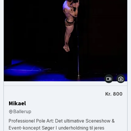
Kr. 800
Mikael
Ballerup
Professionel Pole Art: Det ultimative Sceneshow &
Event-koncept Søger I underholdning til jeres