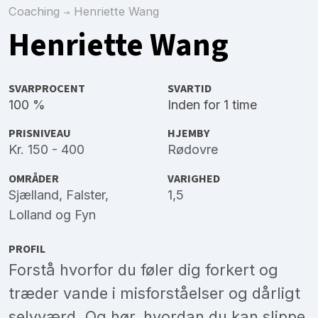
Coaching
Henriette Wang
Henriette Wang
SVARPROCENT
SVARTID
100 %
Inden for 1 time
PRISNIVEAU
HJEMBY
Kr. 150 - 400
Rødovre
OMRÅDER
VARIGHED
Sjælland
,
Falster
,
1,5
Lolland
og
Fyn
PROFIL
Forstå hvorfor du føler dig forkert og
træder vande i misforståelser og dårligt
selvværd. Og hør, hvordan du kan slippe