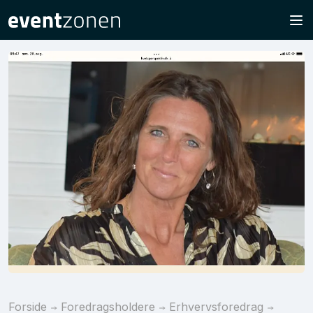
Forside
Foredragsholdere
Erhvervsforedrag