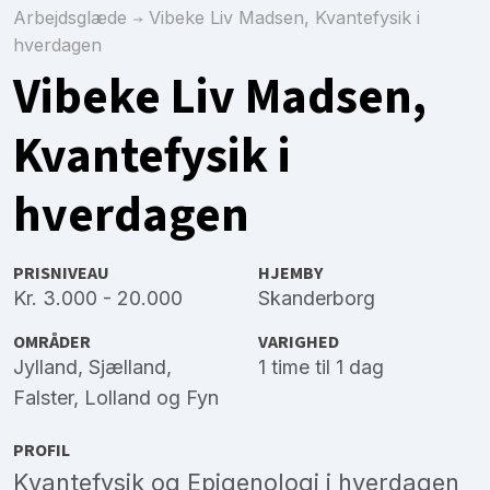
Arbejdsglæde
Vibeke Liv Madsen, Kvantefysik i
hverdagen
Vibeke Liv Madsen,
Kvantefysik i
hverdagen
PRISNIVEAU
HJEMBY
Kr. 3.000 - 20.000
Skanderborg
OMRÅDER
VARIGHED
Jylland
,
Sjælland
,
1 time til 1 dag
Falster
,
Lolland
og
Fyn
PROFIL
Kvantefysik og Epigenologi i hverdagen