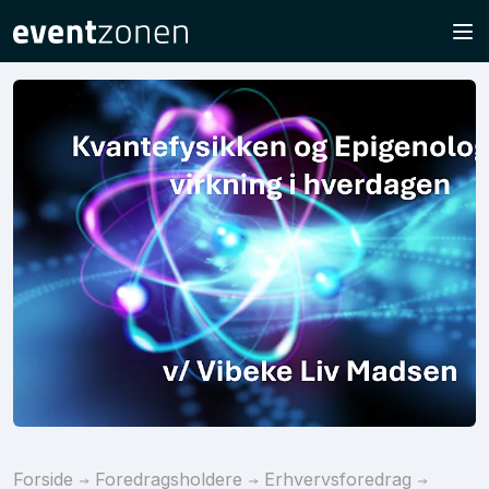
Forside
Foredragsholdere
Erhvervsforedrag