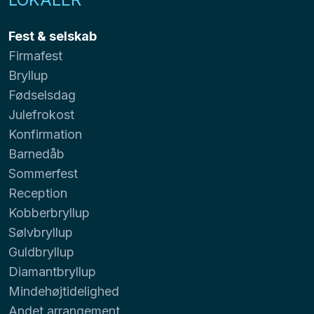
Fest & selskab
Firmafest
Bryllup
Fødselsdag
Julefrokost
Konfirmation
Barnedåb
Sommerfest
Reception
Kobberbryllup
Sølvbryllup
Guldbryllup
Diamantbryllup
Mindehøjtidelighed
Andet arrangement