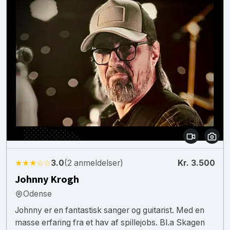
★★★☆☆
3.0
(2 anmeldelser)
Kr. 3.500
Johnny Krogh
Odense
Johnny er en fantastisk sanger og guitarist. Med en
masse erfaring fra et hav af spillejobs. Bl.a Skagen