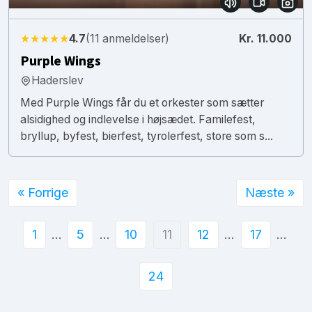
★★★★★
4.7
(11 anmeldelser)
Kr. 11.000
Purple Wings
Haderslev
Med Purple Wings får du et orkester som sætter
alsidighed og indlevelse i højsædet. Familefest,
bryllup, byfest, bierfest, tyrolerfest, store som s...
« Forrige
Næste »
1
…
5
…
10
11
12
…
17
…
24