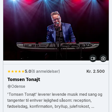
★★★★★
5.0
(6 anmeldelser)
Kr. 2.500
Tomsen Tonajt
Odense
'Tomsen Tonajt' leverer levende musik med sang og
tangenter til enhver lejlighed såsom: reception,
fødselsdag, konfirmation, bryllup, julefrokost, ...