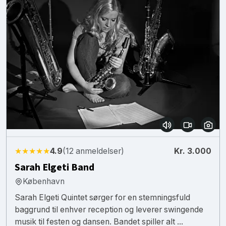
★★★★★
4.9
(12 anmeldelser)
Kr. 3.000
Sarah Elgeti Band
København
Sarah Elgeti Quintet sørger for en stemningsfuld
baggrund til enhver reception og leverer swingende
musik til festen og dansen. Bandet spiller alt ...