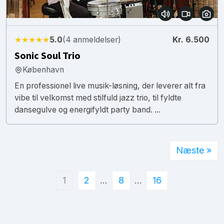
★★★★★
5.0
(4 anmeldelser)
Kr. 6.500
Sonic Soul Trio
København
En professionel live musik-løsning, der leverer alt fra
vibe til velkomst med stilfuld jazz trio, til fyldte
dansegulve og energifyldt party band. ...
Næste »
1
2
…
8
…
16