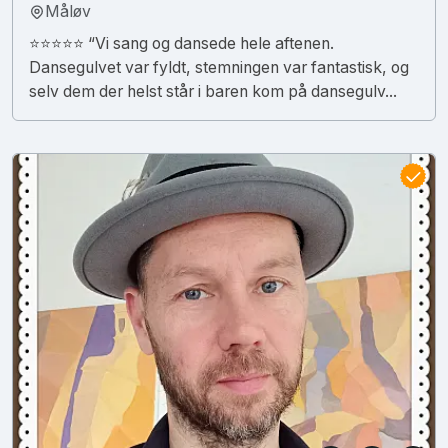
Måløv
⭐️⭐️⭐️⭐️⭐️ “Vi sang og dansede hele aftenen.
Dansegulvet var fyldt, stemningen var fantastisk, og
selv dem der helst står i baren kom på dansegulv...