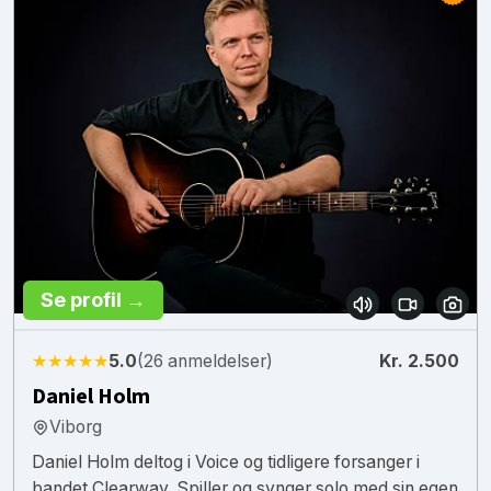
Se profil →
★★★★★
5.0
(26 anmeldelser)
Kr. 2.500
Daniel Holm
Viborg
Daniel Holm deltog i Voice og tidligere forsanger i
bandet Clearway. Spiller og synger solo med sin egen