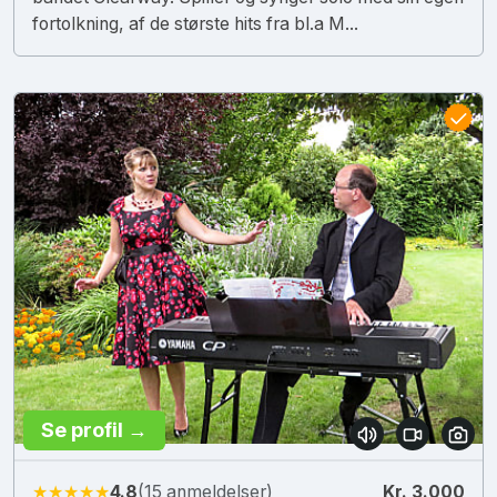
fortolkning, af de største hits fra bl.a M...
Se profil →
★★★★★
4.8
(15 anmeldelser)
Kr. 3.000