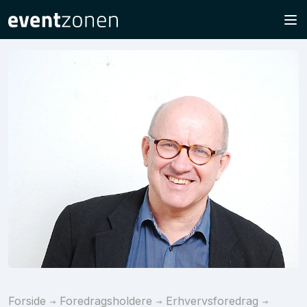
Forside
Foredragsholdere
Erhvervsforedrag