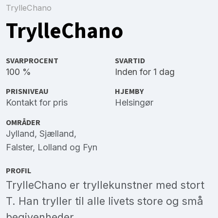
TrylleChano
TrylleChano
SVARPROCENT
SVARTID
100 %
Inden for 1 dag
PRISNIVEAU
HJEMBY
Kontakt for pris
Helsingør
OMRÅDER
Jylland
,
Sjælland
,
Falster
,
Lolland
og
Fyn
PROFIL
TrylleChano er tryllekunstner med stort
T. Han tryller til alle livets store og små
begivenheder.