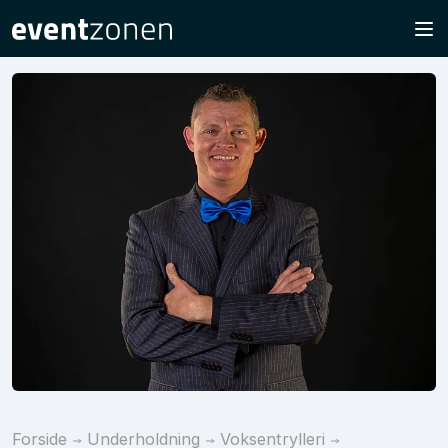
Forside
Underholdning
Voksentrylleri