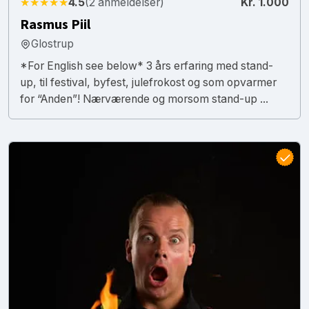
★★★★★
4.5
(2 anmeldelser)
Kr. 1.000
Rasmus Piil
Glostrup
*For English see below* 3 års erfaring med stand-
up, til festival, byfest, julefrokost og som opvarmer
for “Anden”! Nærværende og morsom stand-up ...