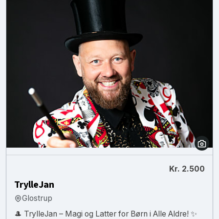
Kr. 2.500
TrylleJan
Glostrup
🎩 TrylleJan – Magi og Latter for Børn i Alle Aldre! ✨