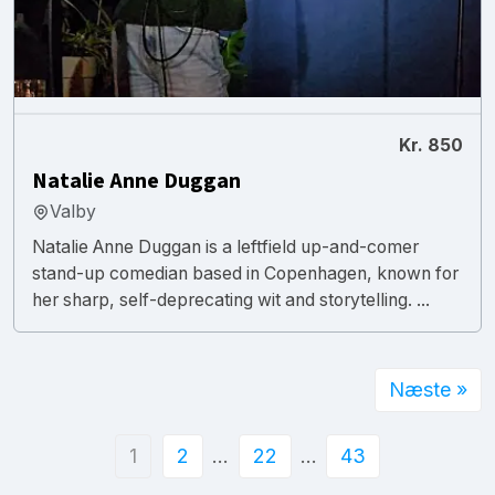
Kr. 850
Natalie Anne Duggan
Valby
Natalie Anne Duggan is a leftfield up-and-comer
stand-up comedian based in Copenhagen, known for
her sharp, self-deprecating wit and storytelling. ...
Næste »
1
2
…
22
…
43