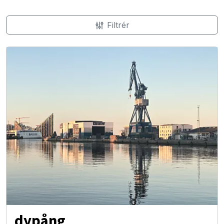
Filtrér
dypång