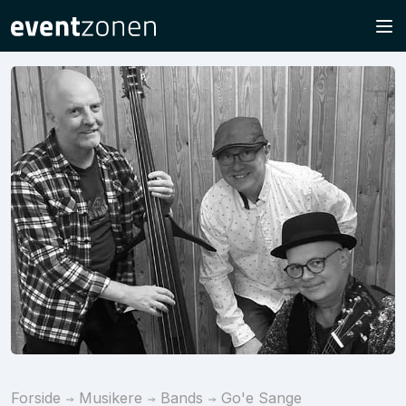
Forside
Musikere
Bands
Go'e Sange