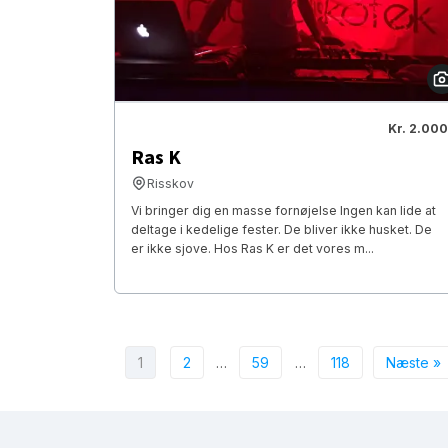
Kr. 2.000
Ras K
Risskov
Vi bringer dig en masse fornøjelse Ingen kan lide at
deltage i kedelige fester. De bliver ikke husket. De
er ikke sjove. Hos Ras K er det vores m...
1
2
…
59
…
118
Næste »