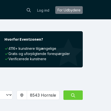
For Udbydere
Log ind
Hvorfor Eventzonen?
4116+ kunstnere tilgængelige
Gratis og uforpligtende forespørgsler
Verificerede kunstnere