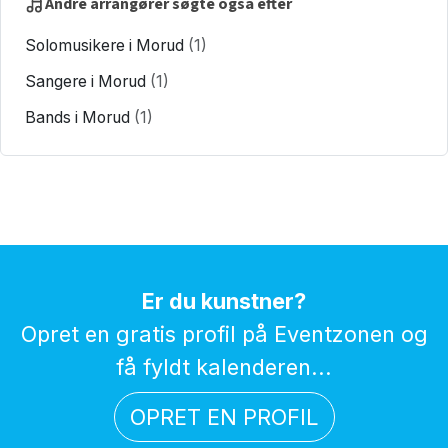
Andre arrangører søgte også efter
Solomusikere i Morud
(1)
Sangere i Morud
(1)
Bands i Morud
(1)
Er du kunstner?
Opret en gratis profil på Eventzonen og
få fyldt kalenderen...
OPRET EN PROFIL