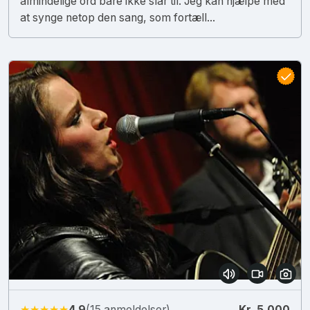
almindelige ord bare ikke slår til. Jeg kan hjælpe med
at synge netop den sang, som fortæll...
★★★★★
4.9
(15 anmeldelser)
Kr. 5.000