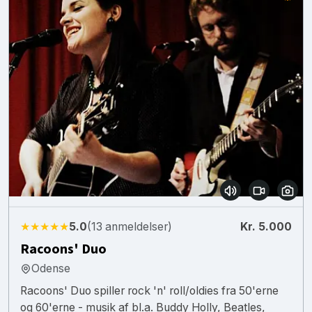
★★★★★
5.0
(13 anmeldelser)
Kr. 5.000
Racoons' Duo
Odense
Racoons' Duo spiller rock 'n' roll/oldies fra 50'erne
og 60'erne - musik af bl.a. Buddy Holly, Beatles,