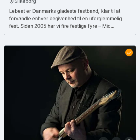
Silkeborg
Lebeat er Danmarks gladeste festband, klar til at
forvandle enhver begivenhed til en uforglemmelig
fest. Siden 2005 har vi fire festlige fyre – Mic...