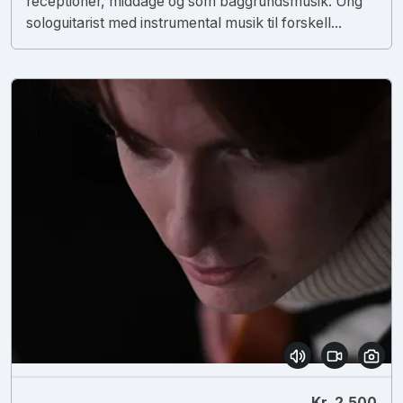
receptioner, middage og som baggrundsmusik. Ung
sologuitarist med instrumental musik til forskell...
Kr. 2.500