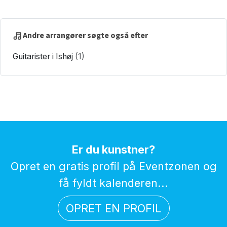
Andre arrangører søgte også efter
Guitarister i Ishøj
(1)
Er du kunstner?
Opret en gratis profil på Eventzonen og
få fyldt kalenderen...
OPRET EN PROFIL