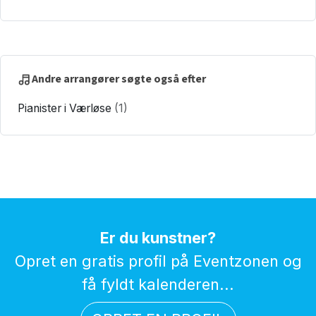
Andre arrangører søgte også efter
Pianister i Værløse
(1)
Er du kunstner?
Opret en gratis profil på Eventzonen og
få fyldt kalenderen...