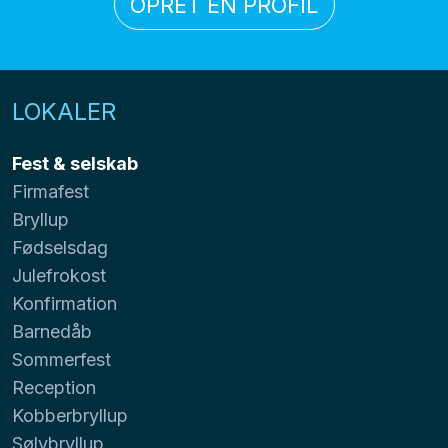
OPRET EN PROFIL
LOKALER
Fest & selskab
Firmafest
Bryllup
Fødselsdag
Julefrokost
Konfirmation
Barnedåb
Sommerfest
Reception
Kobberbryllup
Sølvbryllup