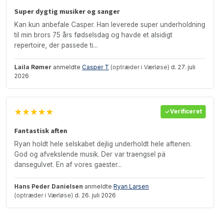
Super dygtig musiker og sanger
Kan kun anbefale Casper. Han leverede super underholdning
til min brors 75 års fødselsdag og havde et alsidigt
repertoire, der passede ti...
Laila Rømer
anmeldte
Casper T
(optræder i Værløse)
d. 27. juli
2026
★★★★★
Verificeret
Fantastisk aften
Ryan holdt hele selskabet dejlig underholdt hele aftenen.
God og afvekslende musik. Der var traengsel pä
dansegulvet. En af vores gaester...
Hans Peder Danielsen
anmeldte
Ryan Larsen
(optræder i Værløse)
d. 26. juli 2026