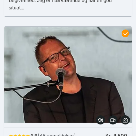
begivenhed. Jeg er nærværende og har en god
situat...
★★★★★
4.9
(48 anmeldelser)
Kr. 4.500