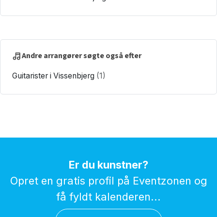
Andre arrangører søgte også efter
Guitarister i Vissenbjerg
(1)
Er du kunstner?
Opret en gratis profil på Eventzonen og
få fyldt kalenderen...