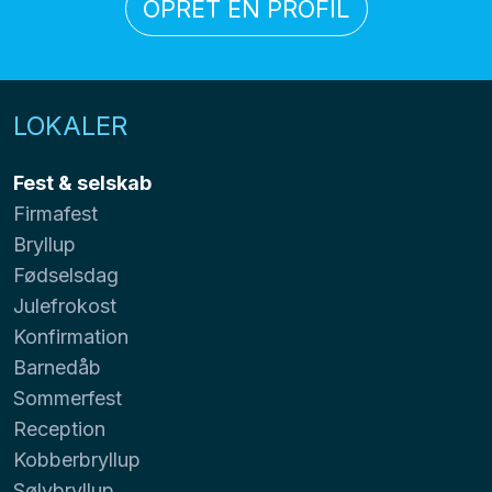
OPRET EN PROFIL
LOKALER
Fest & selskab
Firmafest
Bryllup
Fødselsdag
Julefrokost
Konfirmation
Barnedåb
Sommerfest
Reception
Kobberbryllup
Sølvbryllup