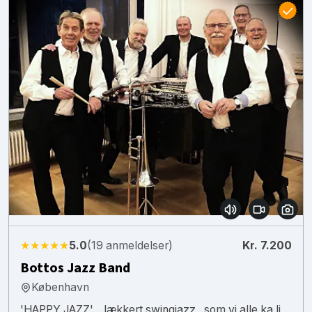
★★★★★
5.0
(19 anmeldelser)
Kr. 7.200
Bottos Jazz Band
København
'HAPPY JAZZ'.. .lækkert swingjazz ..som vi alle ka li