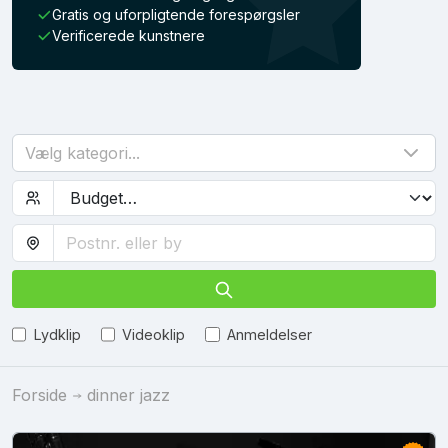
Gratis og uforpligtende forespørgsler
Verificerede kunstnere
Vælg kategori...
Lydklip
Videoklip
Anmeldelser
Forside
dinner jazz