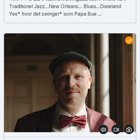
Traditionel Jazz...New Orleans... Blues...Dixieland
Yes* hvor det swinger* som Papa Bue ...