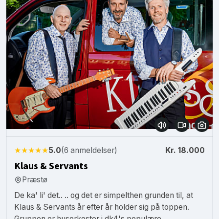
★★★★★
5.0
(6 anmeldelser)
Kr. 18.000
Klaus & Servants
Præstø
De ka' li' det.. .. og det er simpelthen grunden til, at
Klaus & Servants år efter år holder sig på toppen.
Gruppen er husorkester i dk4's populære...