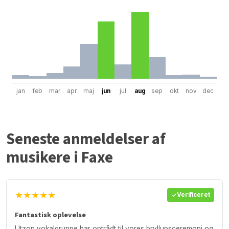
jan
feb
mar
apr
maj
jun
jul
aug
sep
okt
nov
dec
Seneste anmeldelser af
musikere i Faxe
★★★★★
Verificeret
Fantastisk oplevelse
Utzon vokalgruppe har optrådt til vores bryllupsceremoni og