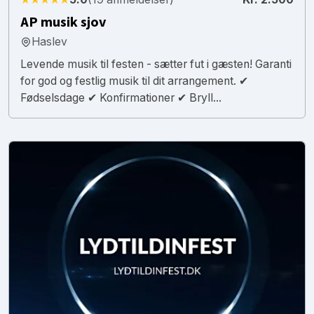
AP musik sjov
Haslev
Levende musik til festen - sætter fut i gæsten! Garanti
for god og festlig musik til dit arrangement. ✔
Fødselsdage ✔ Konfirmationer ✔ Bryll...