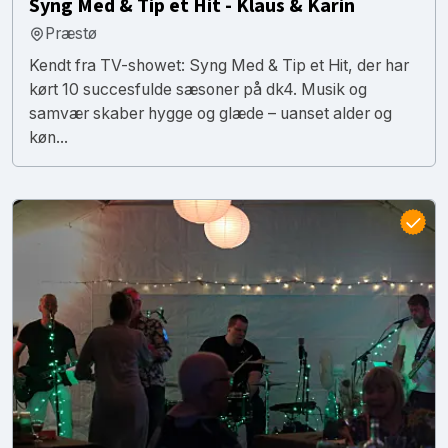
Syng Med & Tip et Hit - Klaus & Karin
Præstø
Kendt fra TV-showet: Syng Med & Tip et Hit, der har
kørt 10 succesfulde sæsoner på dk4. Musik og
samvær skaber hygge og glæde – uanset alder og
køn...