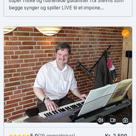
super friske og rutinerede guitarister fra Stevns som
begge synger og spiller LIVE til et impone...
★★★★★
5.0
(19 anmeldelser)
Kr. 2.500