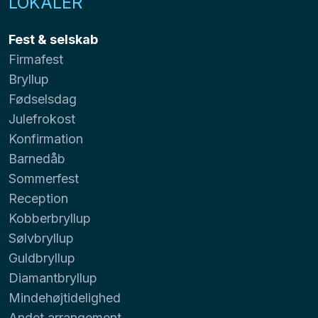
LOKALER
Fest & selskab
Firmafest
Bryllup
Fødselsdag
Julefrokost
Konfirmation
Barnedåb
Sommerfest
Reception
Kobberbryllup
Sølvbryllup
Guldbryllup
Diamantbryllup
Mindehøjtidelighed
Andet arrangement