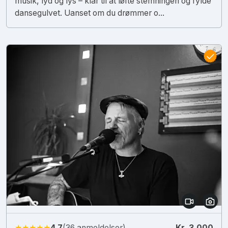
musik, lyd og lys – klar til at løfte stemningen og fylde
dansegulvet. Uanset om du drømmer o...
★★★★★
4.7
(36 anmeldelser)
Kr. 3.000