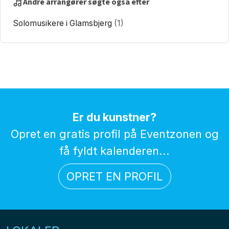
Andre arrangører søgte også efter
Solomusikere i Glamsbjerg
(1)
Er du kunstner?
Opret en gratis profil på Eventzonen og
få fyldt kalenderen...
OPRET EN PROFIL