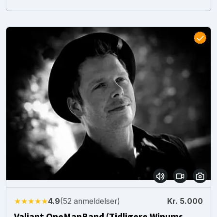
★★★★★
4.9
(52 anmeldelser)
Kr. 5.000
Valiant OneManBand (Tidligere Winums