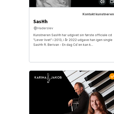
Kontakt kunstneren
SasHh
Haderslev
Kunstneren SasHh har udgivet sin første officiale cd
"Lever livet" i 2013, i år 2022 udgave han igen single
SasHh ft. Berivan - En dag Cd´en kan k...