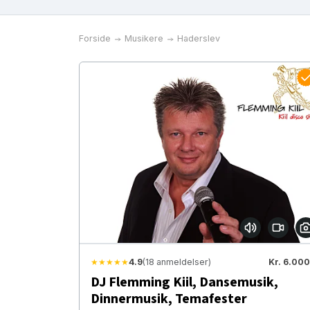
Forside
Musikere
Haderslev
★★★★★
4.9
(18 anmeldelser)
Kr. 6.000
DJ Flemming Kiil, Dansemusik,
Dinnermusik, Temafester