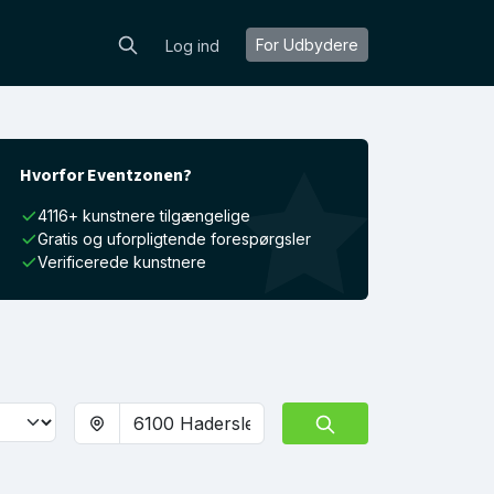
For Udbydere
Log ind
Hvorfor Eventzonen?
4116+ kunstnere tilgængelige
Gratis og uforpligtende forespørgsler
Verificerede kunstnere