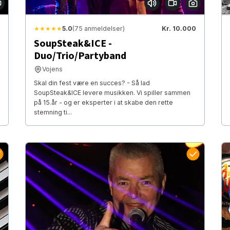
★★★★★
5.0
(75 anmeldelser)
Kr. 10.000
SoupSteak&ICE -
Duo/Trio/Partyband
Vojens
Skal din fest være en succes? - Så lad
SoupSteak&ICE levere musikken. Vi spiller sammen
på 15.år - og er eksperter i at skabe den rette
stemning ti...