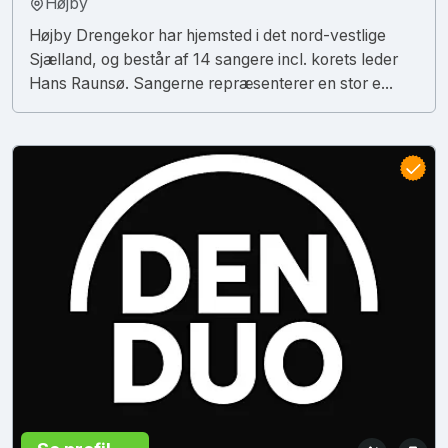
Højby
Højby Drengekor har hjemsted i det nord-vestlige
Sjælland, og består af 14 sangere incl. korets leder
Hans Raunsø. Sangerne repræsenterer en stor e...