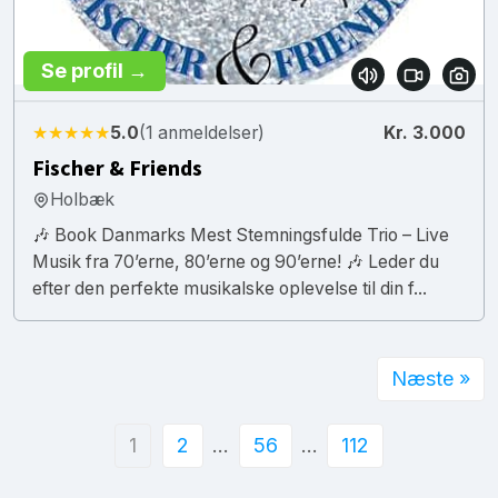
Se profil →
★★★★★
5.0
(1 anmeldelser)
Kr. 3.000
Fischer & Friends
Holbæk
🎶 Book Danmarks Mest Stemningsfulde Trio – Live
Musik fra 70’erne, 80’erne og 90’erne! 🎶 Leder du
efter den perfekte musikalske oplevelse til din f...
Næste »
1
2
…
56
…
112