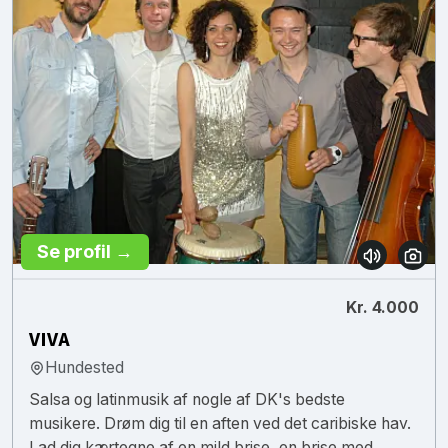
Se profil →
Kr. 4.000
VIVA
Hundested
Salsa og latinmusik af nogle af DK's bedste
musikere. Drøm dig til en aften ved det caribiske hav.
Lad dig kærtegne af en mild brise, en brise med...