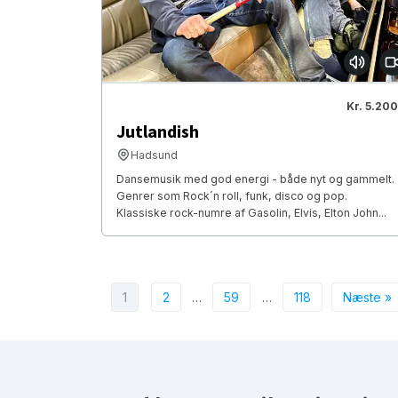
Kr. 5.200
Jutlandish
Hadsund
Dansemusik med god energi - både nyt og gammelt.
Genrer som Rock´n roll, funk, disco og pop.
Klassiske rock-numre af Gasolin, Elvis, Elton John...
1
2
…
59
…
118
Næste »