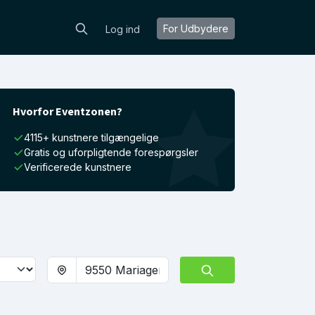
For Udbydere
Log ind
Hvorfor Eventzonen?
4115+ kunstnere tilgængelige
Gratis og uforpligtende forespørgsler
Verificerede kunstnere