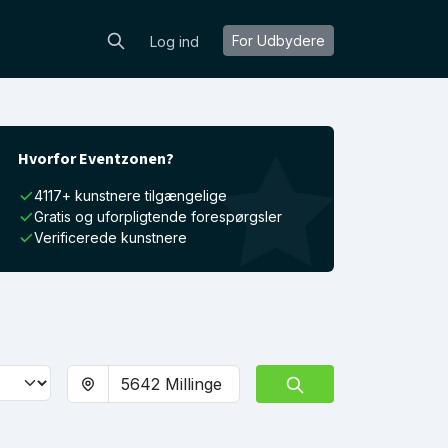
For Udbydere
Log ind
Hvorfor Eventzonen?
4117+ kunstnere tilgængelige
Gratis og uforpligtende forespørgsler
Verificerede kunstnere