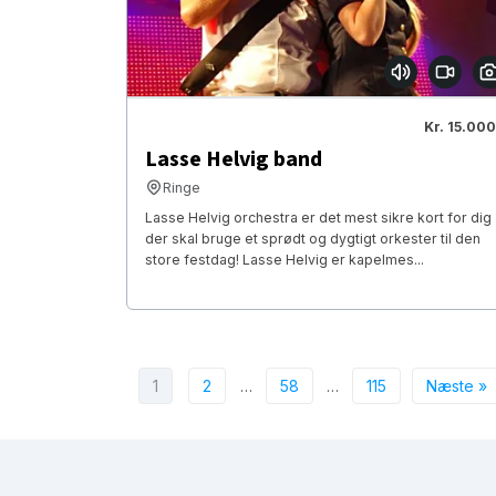
Kr. 15.000
Lasse Helvig band
Ringe
Lasse Helvig orchestra er det mest sikre kort for dig
der skal bruge et sprødt og dygtigt orkester til den
store festdag! Lasse Helvig er kapelmes...
1
2
…
58
…
115
Næste »