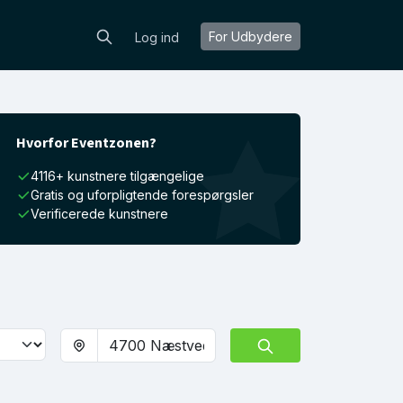
For Udbydere
Log ind
Hvorfor Eventzonen?
4116+ kunstnere tilgængelige
Gratis og uforpligtende forespørgsler
Verificerede kunstnere