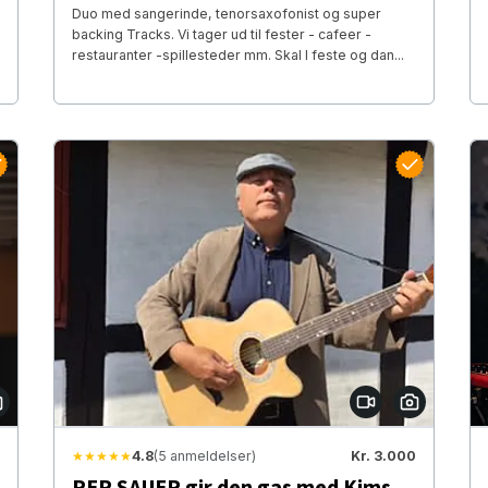
Duo med sangerinde, tenorsaxofonist og super
backing Tracks. Vi tager ud til fester - cafeer -
restauranter -spillesteder mm. Skal I feste og dan...
★★★★★
4.8
(5 anmeldelser)
Kr. 3.000
PER SAUER gir den gas med Kims