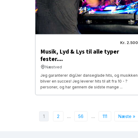
Kr. 2.500
Musik, Lyd & Lys til alle typer
fester....
Næstved
Jeg garanterer dig/Jer danseglade hits, og musikken
bliver en succes! Jeg leverer hits til alt fra 10 - ?
personer, og har gennem de sidste mange ...
1
2
…
56
…
111
Næste »