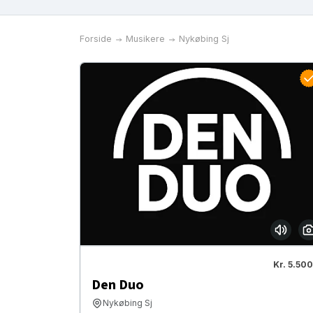
Forside
Musikere
Nykøbing Sj
Kr. 5.500
Den Duo
Nykøbing Sj