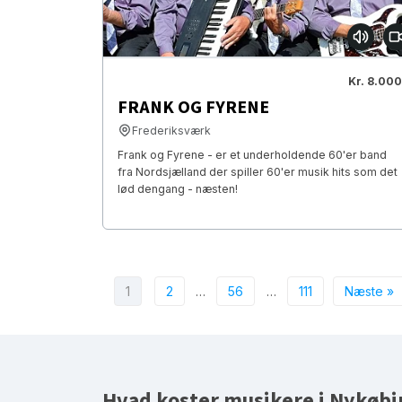
Kr. 8.000
FRANK OG FYRENE
Frederiksværk
Frank og Fyrene - er et underholdende 60'er band
fra Nordsjælland der spiller 60'er musik hits som det
lød dengang - næsten!
1
2
…
56
…
111
Næste »
Hvad koster musikere i Nykøbi