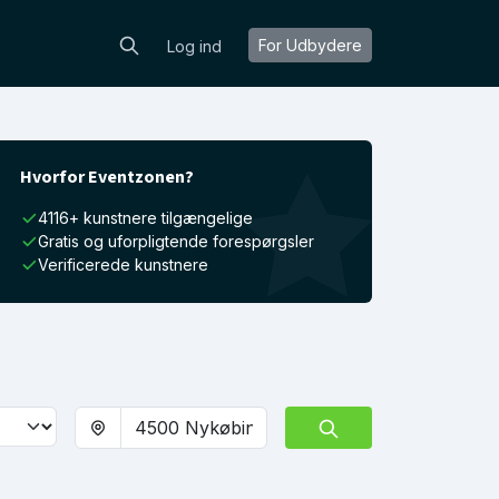
For Udbydere
Log ind
Hvorfor Eventzonen?
4116+ kunstnere tilgængelige
Gratis og uforpligtende forespørgsler
Verificerede kunstnere