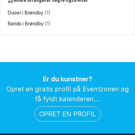
Andre arrangører søgte også efter
Duoer i Brøndby
(1)
Bands i Brøndby
(1)
Er du kunstner?
Opret en gratis profil på Eventzonen og
få fyldt kalenderen...
OPRET EN PROFIL