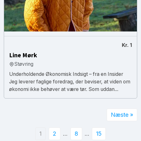
Kr. 1
Line Mørk
Støvring
Underholdende Økonomisk Indsigt – fra en Insider
Jeg leverer faglige foredrag, der beviser, at viden om
økonomi ikke behøver at være tør. Som uddan...
Næste »
1
2
…
8
…
15