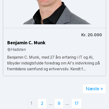
Kr. 20.000
Benjamin C. Munk
Hadsten
Benjamin C. Munk, med 27 års erfaring i IT og AI,
tilbyder indsigtsfulde foredrag om AI's indvirkning på
fremtidens samfund og erhvervsliv. Kendt f...
Næste »
1
2
…
9
…
17