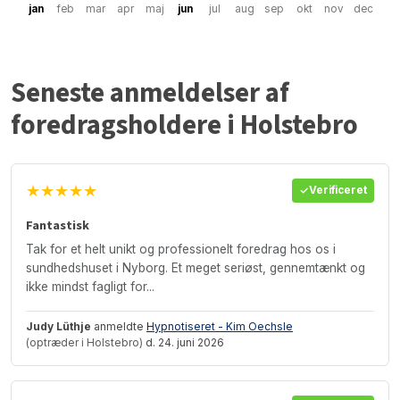
jan
feb
mar
apr
maj
jun
jul
aug
sep
okt
nov
dec
Seneste anmeldelser af
foredragsholdere i Holstebro
★★★★★
Verificeret
Fantastisk
Tak for et helt unikt og professionelt foredrag hos os i
sundhedshuset i Nyborg. Et meget seriøst, gennemtænkt og
ikke mindst fagligt for...
Judy Lüthje
anmeldte
Hypnotiseret - Kim Oechsle
(optræder i Holstebro)
d. 24. juni 2026