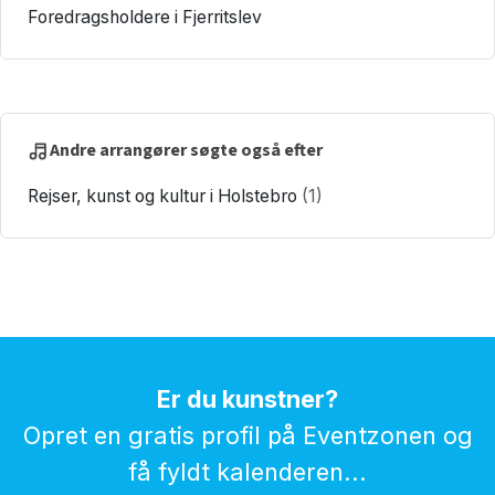
Foredragsholdere i Fjerritslev
Andre arrangører søgte også efter
Rejser, kunst og kultur i Holstebro
(1)
Er du kunstner?
Opret en gratis profil på Eventzonen og
få fyldt kalenderen...