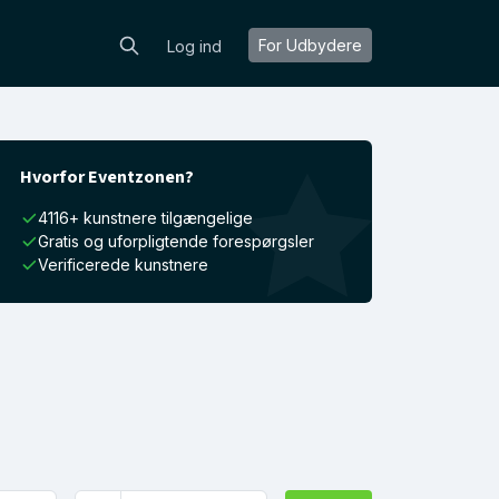
For Udbydere
Log ind
Hvorfor Eventzonen?
4116+ kunstnere tilgængelige
Gratis og uforpligtende forespørgsler
Verificerede kunstnere