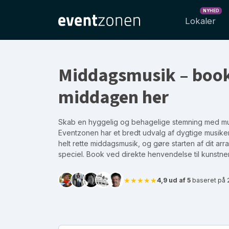
NYHED
Lokaler
Middagsmusik – boo
middagen her
Skab en hyggelig og behagelige stemning med m
Eventzonen har et bredt udvalg af dygtige musike
helt rette middagsmusik, og gøre starten af dit ar
speciel. Book ved direkte henvendelse til kunstne
★★★★★
4,9 ud af 5
baseret på 