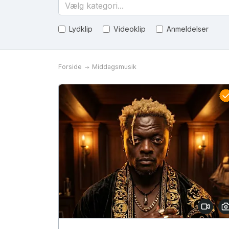
Vælg kategori...
Lydklip
Videoklip
Anmeldelser
Forside
Middagsmusik