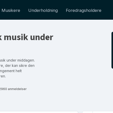
Musikere
Underholdning
Foredragsholdere
k musik under
usik under middagen.
re, der kan sikre den
rangement helt
ren.
2960 anmeldelser