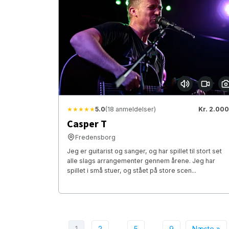
★★★★★
5.0
(18 anmeldelser)
Kr. 2.000
Casper T
Fredensborg
Jeg er guitarist og sanger, og har spillet til stort set
alle slags arrangementer gennem årene. Jeg har
spillet i små stuer, og stået på store scen...
1
2
…
5
…
9
Næste »