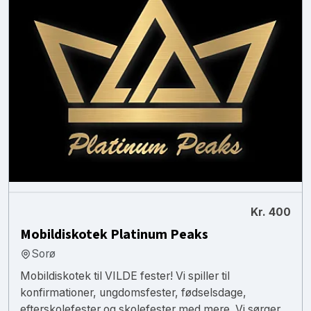
Kr. 400
Mobildiskotek Platinum Peaks
Sorø
Mobildiskotek til VILDE fester! Vi spiller til
konfirmationer, ungdomsfester, fødselsdage,
efterskolefester og skolefester med mere. Vi sørger