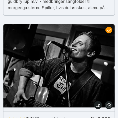
guldbryllup m.v. - medbringer sangfolder til
morgengæsterne Spiller, hvis det ønskes, alene på...