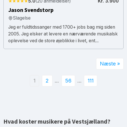
★★★★★
5.0
(20 anmeldelser)
Kr. 3.900
Jason Svendstorp
Slagelse
Jeg er fuldtidssanger med 1700+ jobs bag mig siden
2005. Jeg elsker at levere en nærværende musikalsk
oplevelse ved de store øjeblikke i livet, ent...
Næste »
1
2
…
56
…
111
Hvad koster musikere på Vestsjælland?