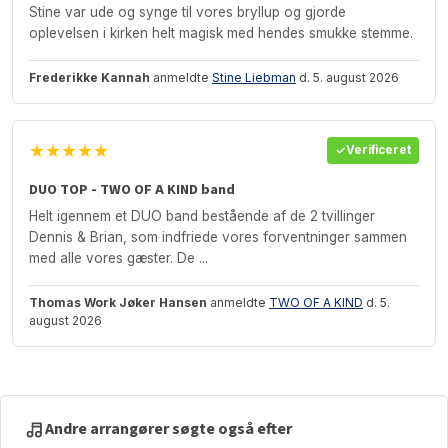
Stine var ude og synge til vores bryllup og gjorde
oplevelsen i kirken helt magisk med hendes smukke stemme.
Frederikke Kannah
anmeldte
Stine Liebman
d. 5. august 2026
★★★★★
Verificeret
DUO TOP - TWO OF A KIND band
Helt igennem et DUO band bestående af de 2 tvillinger
Dennis & Brian, som indfriede vores forventninger sammen
med alle vores gæster. De ...
Thomas Work Jøker Hansen
anmeldte
TWO OF A KIND
d. 5.
august 2026
Andre arrangører søgte også efter