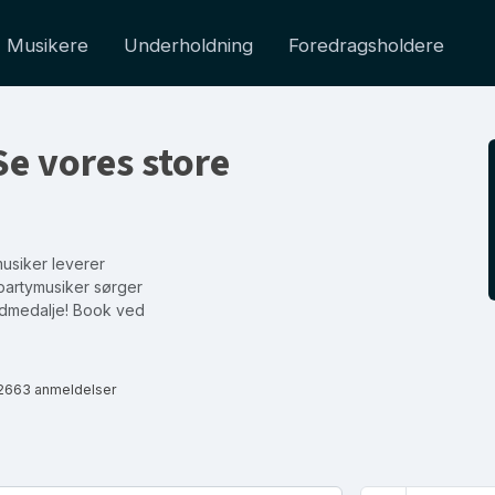
Musikere
Underholdning
Foredragsholdere
Se vores store
musiker leverer
 partymusiker sørger
guldmedalje! Book ved
2663 anmeldelser