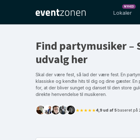
NYHED
Lokaler
Find partymusiker – 
udvalg her
Skal der være fest, så lad der være fest. En party
klassiske og kendte hits til dig og dine gæster. En
for, at der bliver sunget og danset til den store 
direkte henvendelse til musikeren.
★★★★★
4,9 ud af 5
baseret på 