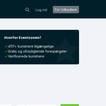
For Udbydere
Log ind
Hvorfor Eventzonen?
4117+ kunstnere tilgængelige
Gratis og uforpligtende forespørgsler
Verificerede kunstnere