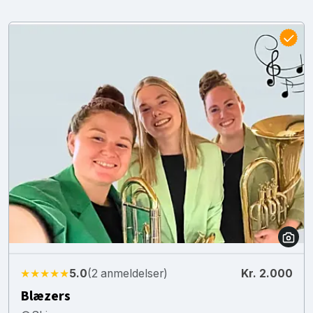
★★★★★
5.0
(2 anmeldelser)
Kr. 2.000
Blæzers