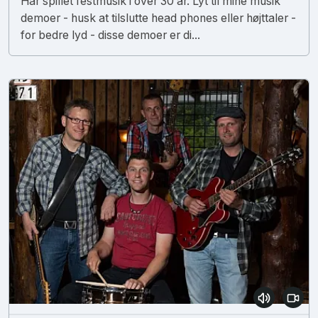
Har spillet festmusik i over 30 år. Lyt til mine musik
demoer - husk at tilslutte head phones eller højttaler -
for bedre lyd - disse demoer er di...