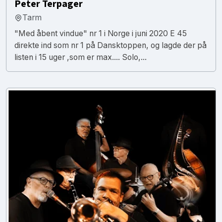
Peter Terpager
Tarm
"Med åbent vindue" nr 1 i Norge i juni 2020 E 45
direkte ind som nr 1 på Dansktoppen, og lagde der på
listen i 15 uger ,som er max.... Solo,...